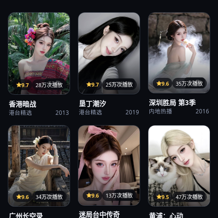
32集
9.6
35万次播放
107分钟
33集
9.7
25万次播放
9.7
28万次播放
深圳胜局 第3季
垦丁潮汐
香港暗战
内地热播
2016
港台精选
2019
港台精选
2013
31集
9.6
13万次播放
122分钟
24集
9.6
34万次播放
9.5
47万次播放
迷局台中传奇
广州长空录
黄浦：心动