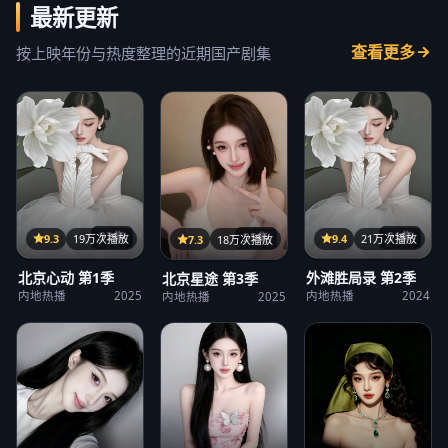
最新更新
查看更多
按上映年份与热度整理的近期国产剧集
32集
21集
25集
9.3
19万次播放
9.4
21万次播放
7.3
18万次播放
北京心动 第1季
外滩胜局录 第2季
北京星途 第3季
内地热播
2025
内地热播
2024
内地热播
2025