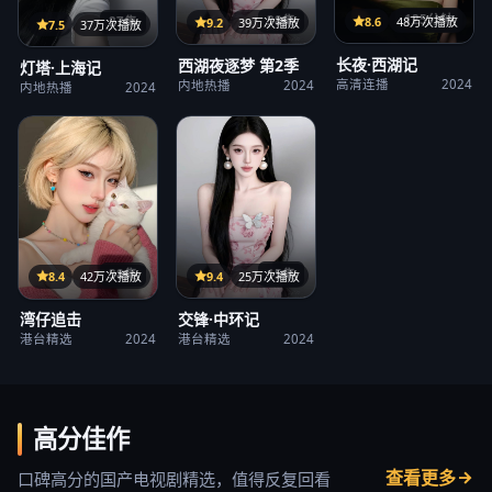
125分钟
38集
8.6
48万次播放
27集
9.2
39万次播放
7.5
37万次播放
长夜·西湖记
西湖夜逐梦 第2季
灯塔·上海记
高清连播
2024
内地热播
2024
内地热播
2024
15集
38集
9.4
25万次播放
8.4
42万次播放
交锋·中环记
湾仔追击
港台精选
2024
港台精选
2024
高分佳作
查看更多
口碑高分的国产电视剧精选，值得反复回看