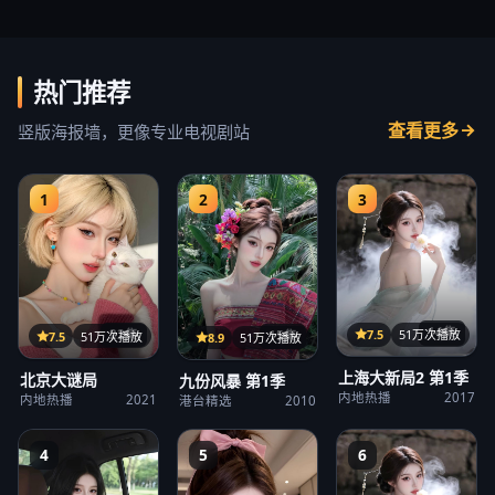
热门推荐
查看更多
竖版海报墙，更像专业电视剧站
1
2
3
14集
22集
7.5
51万次播放
15集
7.5
51万次播放
8.9
51万次播放
上海大新局2 第1季
北京大谜局
九份风暴 第1季
内地热播
2017
内地热播
2021
港台精选
2010
4
5
6