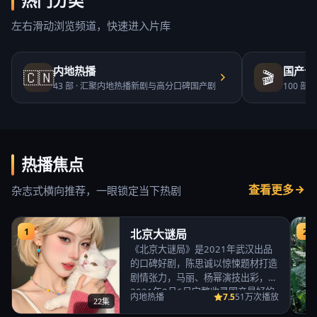
热门分类
左右滑动浏览频道，快速进入片库
内地热播
国产合
🇨🇳
🎬
43
部 ·
汇聚内地热播新剧与高分口碑国产剧
100
部 ·
热播焦点
查看更多
杂志式横向推荐，一眼锁定当下热剧
1
2
北京大谜局
《北京大谜局》是2021年武汉出品
的口碑好剧，陈思诚以惊悚题材打造
剧情张力，马丽、杨幂演技出彩，
2021年8月6日完整收录国产最好的
7.5
内地热播
51万次播放
22集
免费高清电视…