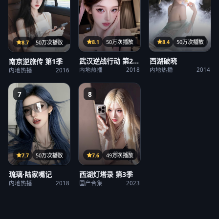
31集
36集
21集
8.1
50万次播放
8.4
50万次播放
8.7
50万次播放
武汉逆战行动 第2
西湖破晓
南京逆旅传 第1季
季
内地热播
2018
内地热播
2014
内地热播
2016
7
8
第23期
12集
7.6
49万次播放
7.7
50万次播放
西湖灯塔录 第3季
琉璃·陆家嘴记
国产合集
2023
内地热播
2018